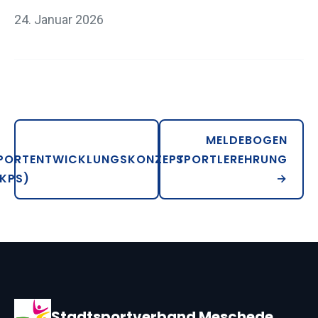
24. Januar 2026
MELDEBOGEN
PORTENTWICKLUNGSKONZEPT
SPORTLEREHRUNG
IKPS)
→
Stadtsportverband Meschede