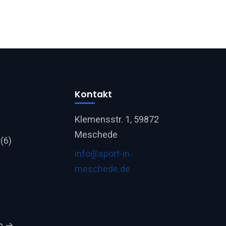
Kontakt
Klemensstr. 1, 59872
Meschede
(6)
info@sport-in-
meschede.de
en →